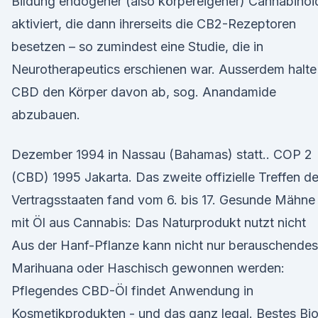
Bildung endogener (also körpereigener) Cannabinoi
aktiviert, die dann ihrerseits die CB2-Rezeptoren
besetzen – so zumindest eine Studie, die in
Neurotherapeutics erschienen war. Ausserdem halte
CBD den Körper davon ab, sog. Anandamide
abzubauen.
Dezember 1994 in Nassau (Bahamas) statt.. COP 2
(CBD) 1995 Jakarta. Das zweite offizielle Treffen de
Vertragsstaaten fand vom 6. bis 17. Gesunde Mähne
mit Öl aus Cannabis: Das Naturprodukt nutzt nicht
Aus der Hanf-Pflanze kann nicht nur berauschendes
Marihuana oder Haschisch gewonnen werden:
Pflegendes CBD-Öl findet Anwendung in
Kosmetikprodukten - und das ganz legal. Bestes Bi