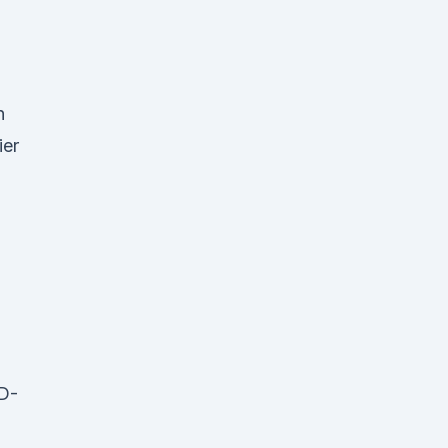
n
ier
D-