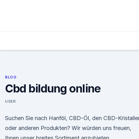
Skip
to
content
BLOG
Cbd bildung online
USER
Suchen Sie nach Hanföl, CBD-Öl, den CBD-Kristalle
oder anderen Produkten? Wir würden uns freuen,
Ihnen unser breites Sortiment anzubieten.