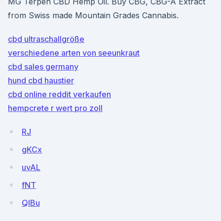
MG Terpen CBD Hemp Oil. Buy CBG, CBG-A Extract
from Swiss made Mountain Grades Cannabis.
cbd ultraschallgröße
verschiedene arten von seeunkraut
cbd sales germany
hund cbd haustier
cbd online reddit verkaufen
hempcrete r wert pro zoll
RJ
gKCx
uvAL
fNT
QIBu