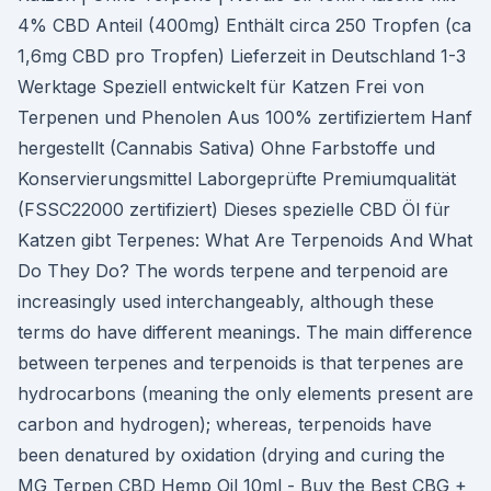
4% CBD Anteil (400mg) Enthält circa 250 Tropfen (ca
1,6mg CBD pro Tropfen) Lieferzeit in Deutschland 1-3
Werktage Speziell entwickelt für Katzen Frei von
Terpenen und Phenolen Aus 100% zertifiziertem Hanf
hergestellt (Cannabis Sativa) Ohne Farbstoffe und
Konservierungsmittel Laborgeprüfte Premiumqualität
(FSSC22000 zertifiziert) Dieses spezielle CBD Öl für
Katzen gibt Terpenes: What Are Terpenoids And What
Do They Do? The words terpene and terpenoid are
increasingly used interchangeably, although these
terms do have different meanings. The main difference
between terpenes and terpenoids is that terpenes are
hydrocarbons (meaning the only elements present are
carbon and hydrogen); whereas, terpenoids have
been denatured by oxidation (drying and curing the
MG Terpen CBD Hemp Oil 10ml - Buy the Best CBG +